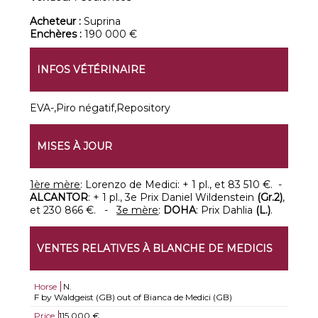
Acheteur :
Suprina
Enchères :
190 000 €
INFOS VÉTÉRINAIRE
EVA-,Piro négatif,Repository
MISES À JOUR
1ère mère
: Lorenzo de Medici: + 1 pl., et 83 510 €. -
ALCANTOR
: + 1 pl., 3e Prix Daniel Wildenstein
(Gr.2)
,
et 230 866 €. -
3e mère
:
DOHA
: Prix Dahlia
(L.)
.
VENTES RELATIVES À BLANCHE DE MEDICIS
Horse
N.
F by Waldgeist (GB) out of Bianca de Medici (GB)
Price
115.000 €