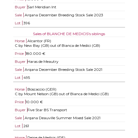
Buyer
Sarl Meridian Int
Sale
Arqana December Breeding Stock Sale 2023
Lot
396
Sales of BLANCHE DE MEDICIS's siblings
Horse
Alcantor (FR)
C by New Bay (GB) out of Bianca de Medici (GB)
Price
180.000 €
Buyer
Haras de Meautry
Sale
Arqana December Breeding Stock Sale 2021
Lot
495
Horse
Boscaccio (GER)
C by Mount Nelson (GB) out of Bianca de Medici (GB)
Price
10.000 €
Buyer
Five Star BS Transport
Sale
Arqana Deauville Summer Mixed Sale 2021
Lot
261
Horse
Reine de Medicis (IRE)