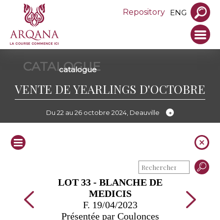
Repository
ENG
CATALOGUE
catalogue
VENTE DE YEARLINGS D'OCTOBRE
Du 22 au 26 octobre 2024, Deauville
LOT 33 - BLANCHE DE
MEDICIS
F. 19/04/2023
Présentée par Coulonces