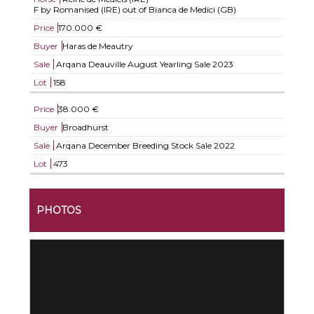
F by Romanised (IRE) out of Bianca de Medici (GB)
Price
170.000 €
Buyer
Haras de Meautry
Sale
Arqana Deauville August Yearling Sale 2023
Lot
158
Price
38.000 €
Buyer
Broadhurst
Sale
Arqana December Breeding Stock Sale 2022
Lot
473
PHOTOS