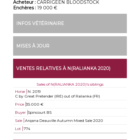
Acheteur :
CARRIGEEN BLOODSTOCK
Enchères :
19 000 €
INFOS VÉTÉRINAIRE
MISES À JOUR
VENTES RELATIVES À N(RALIANKA 2020)
Sales of N(RALIANKA 2020)'s siblings
Horse
N.
2019
C by Great Pretender (IRE) out of Ralianka (FR)
Price
35.000 €
Buyer
Spincourt BS
Sale
Arqana Deauville Autumn Mixed Sale 2020
Lot
774