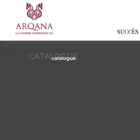
SUCCÈS
CATALOGUE
catalogue