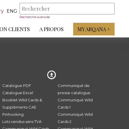
ry
ENG
Recherche avancée
ON CLIENTS
A PROPOS
MY ARQANA +
Catalogue PDF
Communiqué de
Catalogue Excel
presse catalogue
Booklet Wild Cards &
Communiqué Wild
Suppléments CAE
Cards 1
Pinhooking
Communiqué Wild
Lots vendus sans TVA
Cards 2
Communiqué Wild Cards
Communiqué Wild