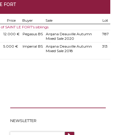
LE FORT
Price
Buyer
Sale
Lot
s of SAINT LE FORT's siblings
12.000 €
Pegasus BS
Arqana Deauville Autumn
787
Mixed Sale 2020
5.000 €
Imperial BS
Arqana Deauville Autumn
313
Mixed Sale 2018
NEWSLETTER