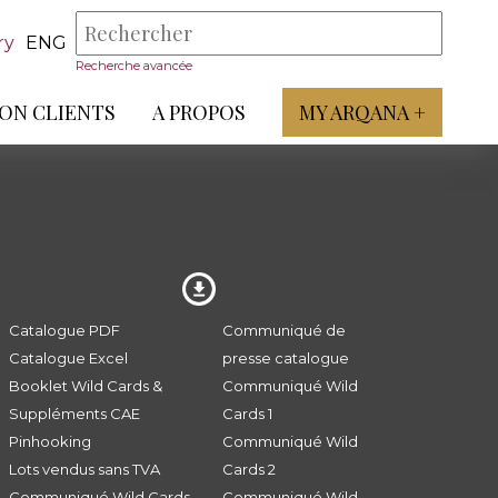
ry
ENG
Recherche avancée
ON CLIENTS
A PROPOS
MY ARQANA +
Catalogue PDF
Communiqué de
Catalogue Excel
presse catalogue
Booklet Wild Cards &
Communiqué Wild
Suppléments CAE
Cards 1
Pinhooking
Communiqué Wild
Lots vendus sans TVA
Cards 2
Communiqué Wild Cards
Communiqué Wild