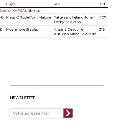
Buyer
Sale
Lot
Sales of KAPSA's siblings
 €
Mags O'Toole/Tom Malone
Tattersalls Ireland June
407
Derby Sale 2020
€
Moanmore Stables
Arqana Deauville
318
Autumn Mixed Sale 2018
NEWSLETTER