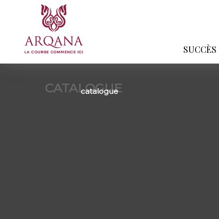
SUCCÈS
CATALOGUE
catalogue