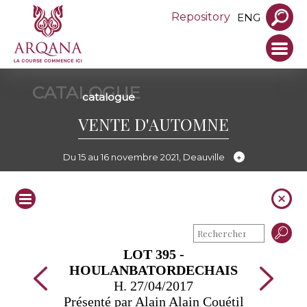
Repository
ENG
CATALOGUE
catalogue
VENTE D'AUTOMNE
Du 15 au 16 novembre 2021, Deauville
LOT 395 -
HOULANBATORDECHAIS
H. 27/04/2017
Présenté par Alain Alain Couétil