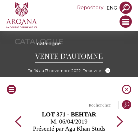
Repository
ENG
CATALOGUE
catalogue
VENTE D'AUTOMNE
Du 14 au 17 novembre 2022, Deauville
LOT 371 - BEHTAR
M. 06/04/2019
Présenté par Aga Khan Studs