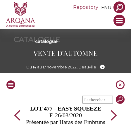
Repository
ENG
CATALOGUE
catalogue
VENTE D'AUTOMNE
Du 14 au 17 novembre 2022, Deauville
LOT 477 - EASY SQUEEZE
F. 26/03/2020
Présentée par Haras des Embruns