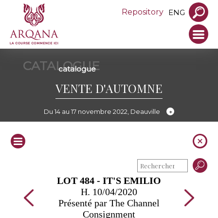
Repository
ENG
CATALOGUE
catalogue
VENTE D'AUTOMNE
Du 14 au 17 novembre 2022, Deauville
LOT 484 - IT'S EMILIO
H. 10/04/2020
Présenté par The Channel
Consignment