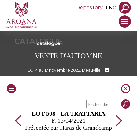
Repository
ENG
CATALOGUE
catalogue
VENTE D'AUTOMNE
Du 14 au 17 novembre 2022, Deauville
LOT 508 - LA TRATTARIA
F. 15/04/2021
Présentée par Haras de Grandcamp