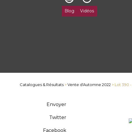
Blog
Vidéos
Catalogues & Résultats
>
Vente d'Automne 2022
> Lot 390 -
Envoyer
Twitter
Facebook