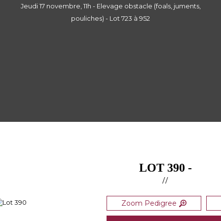
Jeudi 17 novembre, 11h - Elevage obstacle (foals, juments,
pouliches) - Lot 723 à 952
LOT 390 -
//
Zoom Pedigree