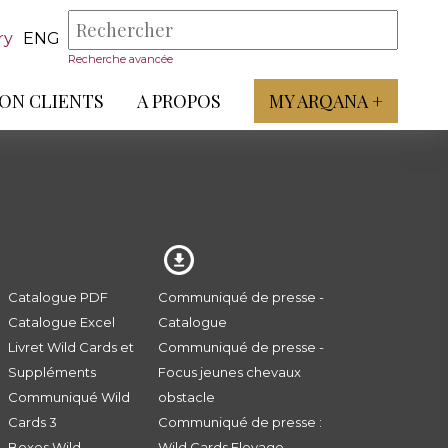
ry
ENG
Recherche avancée
ON CLIENTS
A PROPOS
MY ARQANA +
Catalogue PDF
Communiqué de presse -
Catalogue Excel
Catalogue
Livret Wild Cards et
Communiqué de presse -
Suppléments
Focus jeunes chevaux
Communiqué Wild
obstacle
Cards 3
Communiqué de presse :
Boxes Wild
Wild Cards Elevage