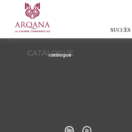
SUCCÈS
CATALOGUE
catalogue