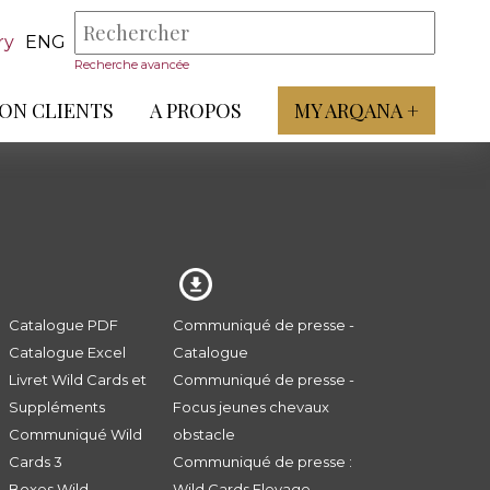
ry
ENG
Recherche avancée
ON CLIENTS
A PROPOS
MY ARQANA +
Catalogue PDF
Communiqué de presse -
Catalogue Excel
Catalogue
Livret Wild Cards et
Communiqué de presse -
Suppléments
Focus jeunes chevaux
Communiqué Wild
obstacle
Cards 3
Communiqué de presse :
Boxes Wild
Wild Cards Elevage