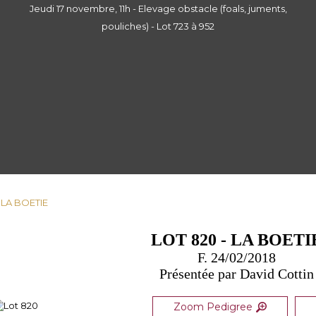
Jeudi 17 novembre, 11h - Elevage obstacle (foals, juments,
pouliches) - Lot 723 à 952
- LA BOETIE
LOT 820 - LA BOETI
F. 24/02/2018
Présentée par David Cottin
Zoom Pedigree