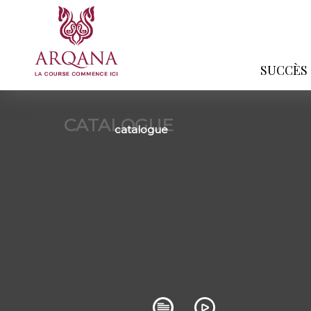
SUCCÈS
CATALOGUE
catalogue