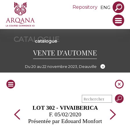
Repository
ENG
CATALOGUE
catalogue
VENTE D'AUTOMNE
Du 20 au 22 novembre 2023, Deauville
LOT 302 - VIVAIBERICA
F. 05/02/2020
Présentée par Edouard Monfort