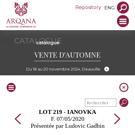
Repository
ENG
CATALOGUE
catalogue
VENTE D'AUTOMNE
Du 18 au 20 novembre 2024, Deauville
LOT 219 - IANOVKA
F. 07/05/2020
Présentée par Ludovic Gadbin