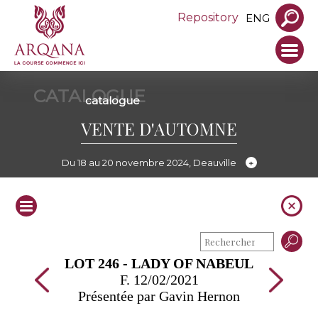
Repository
ENG
CATALOGUE
catalogue
VENTE D'AUTOMNE
Du 18 au 20 novembre 2024, Deauville
LOT 246 - LADY OF NABEUL
F. 12/02/2021
Présentée par Gavin Hernon