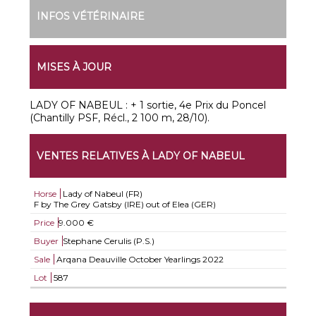
INFOS VÉTÉRINAIRE
MISES À JOUR
LADY OF NABEUL : + 1 sortie, 4e Prix du Poncel
(Chantilly PSF, Récl., 2 100 m, 28/10).
VENTES RELATIVES À LADY OF NABEUL
Horse
Lady of Nabeul (FR)
F by The Grey Gatsby (IRE) out of Elea (GER)
Price
9.000 €
Buyer
Stephane Cerulis (P.S.)
Sale
Arqana Deauville October Yearlings 2022
Lot
587