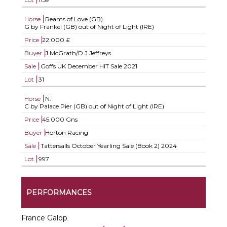
Horse
Reams of Love (GB)
G by Frankel (GB) out of Night of Light (IRE)
Price
22.000 £
Buyer
J McGrath/D J Jeffreys
Sale
Goffs UK December HIT Sale 2021
Lot
31
Horse
N.
C by Palace Pier (GB) out of Night of Light (IRE)
Price
45.000 Gns
Buyer
Horton Racing
Sale
Tattersalls October Yearling Sale (Book 2) 2024
Lot
997
PERFORMANCES
France Galop