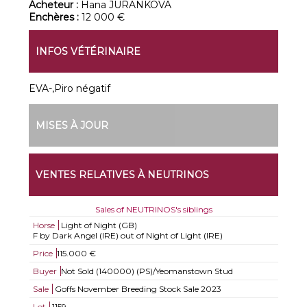
Acheteur :
Hana JURANKOVA
Enchères :
12 000 €
INFOS VÉTÉRINAIRE
EVA-,Piro négatif
MISES À JOUR
VENTES RELATIVES À NEUTRINOS
Sales of NEUTRINOS's siblings
Horse
Light of Night (GB)
F by Dark Angel (IRE) out of Night of Light (IRE)
Price
115.000 €
Buyer
Not Sold (140000) (PS)/Yeomanstown Stud
Sale
Goffs November Breeding Stock Sale 2023
Lot
1159