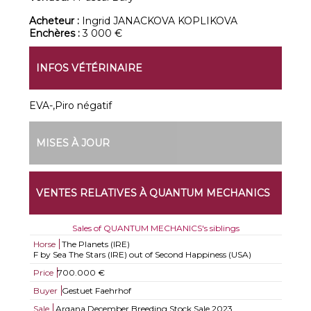
Acheteur :
Ingrid JANACKOVA KOPLIKOVA
Enchères :
3 000 €
INFOS VÉTÉRINAIRE
EVA-,Piro négatif
MISES À JOUR
VENTES RELATIVES À QUANTUM MECHANICS
Sales of QUANTUM MECHANICS's siblings
Horse
The Planets (IRE)
F by Sea The Stars (IRE) out of Second Happiness (USA)
Price
700.000 €
Buyer
Gestuet Faehrhof
Sale
Arqana December Breeding Stock Sale 2023