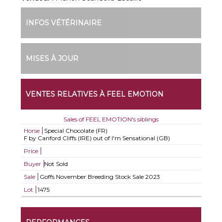
INFOS VÉTÉRINAIRE
MISES À JOUR
VENTES RELATIVES À FEEL EMOTION
Sales of FEEL EMOTION's siblings
Horse
Special Chocolate (FR)
F by Canford Cliffs (IRE) out of I'm Sensational (GB)
Price
Buyer
Not Sold
Sale
Goffs November Breeding Stock Sale 2023
Lot
1475