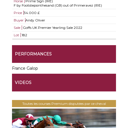
Horse
Prime Sign (IRE)
F by Footstepsinthesand (GB) out of Primeravez (IRE)
Price
34.000 £
Buyer
Andy Oliver
Sale
Goffs UK Premier Yearling Sale 2022
Lot
182
PERFORMANCES
France Galop
VIDEOS
Toutes les courses Premium disputées par ce cheval