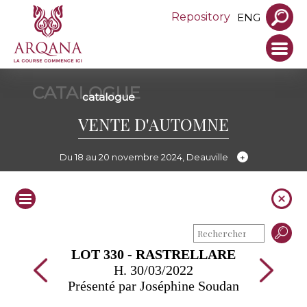
Repository
ENG
CATALOGUE
catalogue
VENTE D'AUTOMNE
Du 18 au 20 novembre 2024, Deauville
LOT 330 - RASTRELLARE
H. 30/03/2022
Présenté par Joséphine Soudan