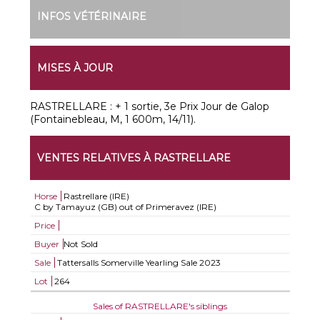
INFOS VÉTÉRINAIRE
MISES À JOUR
RASTRELLARE : + 1 sortie, 3e Prix Jour de Galop
(Fontainebleau, M, 1 600m, 14/11).
VENTES RELATIVES À RASTRELLARE
Horse
Rastrellare (IRE)
C by Tamayuz (GB) out of Primeravez (IRE)
Price
Buyer
Not Sold
Sale
Tattersalls Somerville Yearling Sale 2023
Lot
264
Sales of RASTRELLARE's siblings