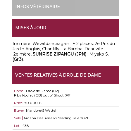
INFOS VÉTÉRINAIRE
MISES À JOUR
1re mère, Wewilldanceagain : + 2 places, 2e Prix du
Jardin Anglais, Chantilly, La Bamba, Deauville. -
2e mère,
SUNRISE ZIPANGU (JPN)
: Miyako S.
(Gr.3)
.
VENTES RELATIVES À DROLE DE DAME
Horse
Drole de Dame (FR)
F by Kodiac (GB) out of Shoot (FR)
Price
70.000 €
Buyer
Mandore/S Wattel
Sale
Arqana Deauville v2 Yearling Sale 2021
Lot
438