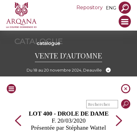
Repository
ENG
CATALOGUE
catalogue
VENTE D'AUTOMNE
Du 18 au 20 novembre 2024, Deauville
LOT 400 - DROLE DE DAME
F. 20/03/2020
Présentée par Stéphane Wattel