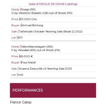
Sales of DROLE DE DAME's siblings
Horse
Raagi (FR)
G by Wootton Bassett (GB) out of Shoot (FR)
Price
30.000 Gns
Buyer
Ahmad Bintooq
Sale
Tattersalls October Yearling Sale (Book 2) 2022
Lot
871
Horse
Wewilldanceagain (IRE)
F by Wooded (IRE) out of Shoot (FR)
Price
65.000 €
Buyer
Paul Nataf
Sale
Arqana Deauville v2 Yearling Sale 2023
Lot
345
PERFORMANCES
France Galop