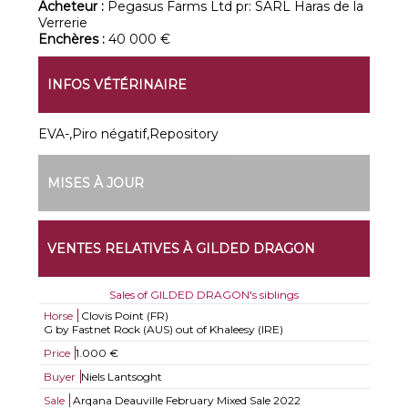
Acheteur :
Pegasus Farms Ltd pr: SARL Haras de la
Verrerie
Enchères :
40 000 €
INFOS VÉTÉRINAIRE
EVA-,Piro négatif,Repository
MISES À JOUR
VENTES RELATIVES À GILDED DRAGON
Sales of GILDED DRAGON's siblings
Horse
Clovis Point (FR)
G by Fastnet Rock (AUS) out of Khaleesy (IRE)
Price
1.000 €
Buyer
Niels Lantsoght
Sale
Arqana Deauville February Mixed Sale 2022