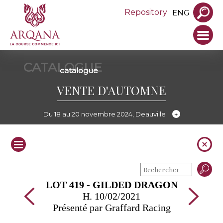
Repository
ENG
CATALOGUE
catalogue
VENTE D'AUTOMNE
Du 18 au 20 novembre 2024, Deauville
LOT 419 - GILDED DRAGON
H. 10/02/2021
Présenté par Graffard Racing