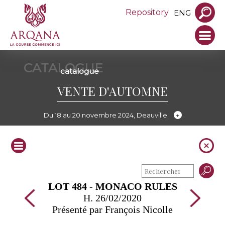
Repository
ENG
CATALOGUE
catalogue
VENTE D'AUTOMNE
Du 18 au 20 novembre 2024, Deauville
LOT 484 - MONACO RULES
H. 26/02/2020
Présenté par François Nicolle