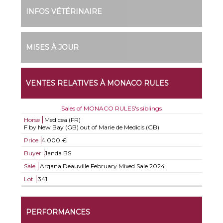
INFOS VÉTÉRINAIRE
MISES À JOUR
VENTES RELATIVES À MONACO RULES
Sales of MONACO RULES's siblings
Horse
Medicea (FR)
F by New Bay (GB) out of Marie de Medicis (GB)
Price
4.000 €
Buyer
Janda BS
Sale
Arqana Deauville February Mixed Sale 2024
Lot
341
PERFORMANCES