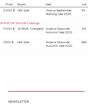
Price
Buyer
Sale
Lot
2.000 €
Not Sold
Osarus September
114
Yearling Sale 2023
 of RUE DE SAVOIE's siblings
7.000 €
Jh BS/A. Grangere
Arqana Deauville
414
Autumn Sale 2022
1.500 €
Not Sold
Arqana Deauville
660
Autumn Sale 2022
NEWSLETTER