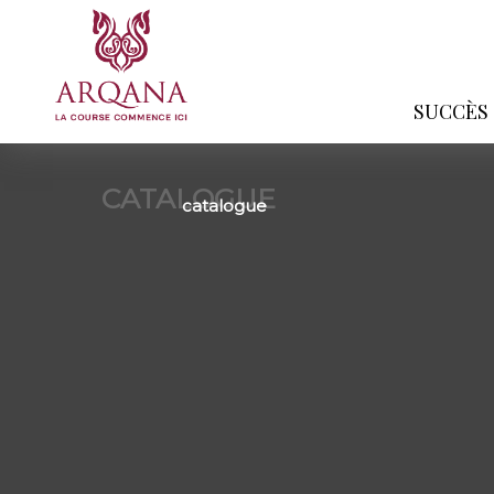
SUCCÈS
CATALOGUE
catalogue