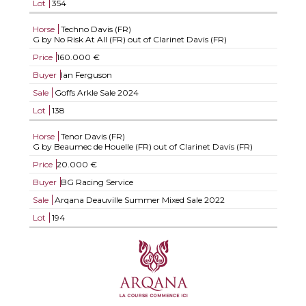
Lot
354
Horse
Techno Davis (FR)
G by No Risk At All (FR) out of Clarinet Davis (FR)
Price
160.000 €
Buyer
Ian Ferguson
Sale
Goffs Arkle Sale 2024
Lot
138
Horse
Tenor Davis (FR)
G by Beaumec de Houelle (FR) out of Clarinet Davis (FR)
Price
20.000 €
Buyer
BG Racing Service
Sale
Arqana Deauville Summer Mixed Sale 2022
Lot
194