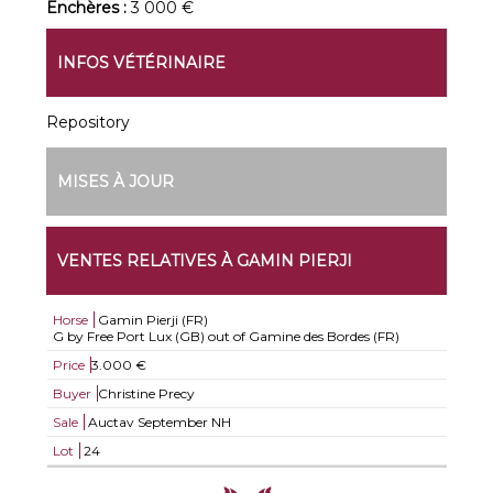
Enchères :
3 000 €
INFOS VÉTÉRINAIRE
Repository
MISES À JOUR
VENTES RELATIVES À GAMIN PIERJI
Horse
Gamin Pierji (FR)
G by Free Port Lux (GB) out of Gamine des Bordes (FR)
Price
3.000 €
Buyer
Christine Precy
Sale
Auctav September NH
Lot
24