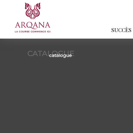
SUCCÈS
CATALOGUE
catalogue