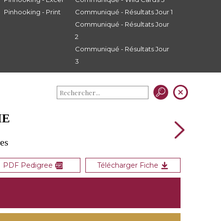
Pinhooking - Print
Communiqué - Résultats Jour 1
Communiqué - Résultats Jour
2
Communiqué - Résultats Jour
3
ME
les
PDF Pedigree
Télécharger Fiche