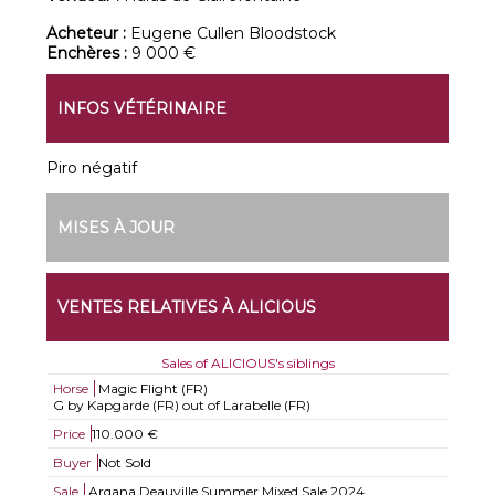
Acheteur :
Eugene Cullen Bloodstock
Enchères :
9 000 €
INFOS VÉTÉRINAIRE
Piro négatif
MISES À JOUR
VENTES RELATIVES À ALICIOUS
Sales of ALICIOUS's siblings
Horse
Magic Flight (FR)
G by Kapgarde (FR) out of Larabelle (FR)
Price
110.000 €
Buyer
Not Sold
Sale
Arqana Deauville Summer Mixed Sale 2024