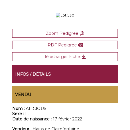
Zoom Pedigree
PDF Pedigree
Télécharger Fiche
INFOS / DÉTAILS
VENDU
Nom :
ALICIOUS
Sexe :
F.
Date de naissance :
17 février 2022
Vendeur :
Haras de Clairefontaine