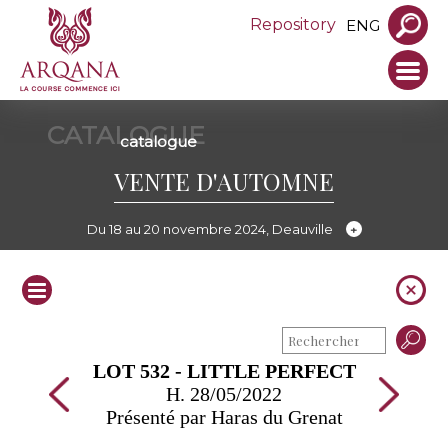
Repository
ENG
CATALOGUE
catalogue
VENTE D'AUTOMNE
Du 18 au 20 novembre 2024, Deauville
LOT 532 - LITTLE PERFECT
H. 28/05/2022
Présenté par Haras du Grenat