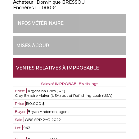
Acheteur :
Dominique BRESSOU
Enchères :
11 000 €
INFOS VÉTÉRINAIRE
MISES À JOUR
VENTES RELATIVES À IMPROBABLE
Sales of IMPROBABLE's siblings
Horse
Argentina Cries (IRE)
C by Empire Maker (USA) out of Raffishing Look (USA)
Price
190.000 $
Buyer
Bryan Anderson, agent
Sale
OBS SPR 2YO 2022
Lot
943