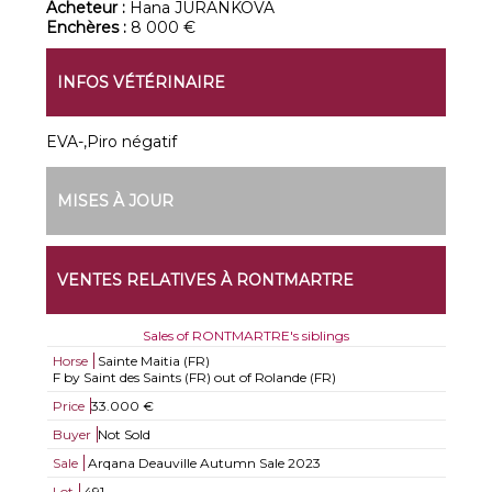
Acheteur :
Hana JURANKOVA
Enchères :
8 000 €
INFOS VÉTÉRINAIRE
EVA-,Piro négatif
MISES À JOUR
VENTES RELATIVES À RONTMARTRE
Sales of RONTMARTRE's siblings
Horse
Sainte Maitia (FR)
F by Saint des Saints (FR) out of Rolande (FR)
Price
33.000 €
Buyer
Not Sold
Sale
Arqana Deauville Autumn Sale 2023
Lot
491