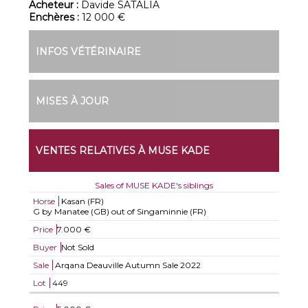
Acheteur :
Davide SATALIA
Enchères :
12 000 €
INFOS VÉTÉRINAIRE
MISES À JOUR
VENTES RELATIVES À MUSE KADE
Sales of MUSE KADE's siblings
Horse
Kasan (FR)
G by Manatee (GB) out of Singaminnie (FR)
Price
7.000 €
Buyer
Not Sold
Sale
Arqana Deauville Autumn Sale 2022
Lot
449