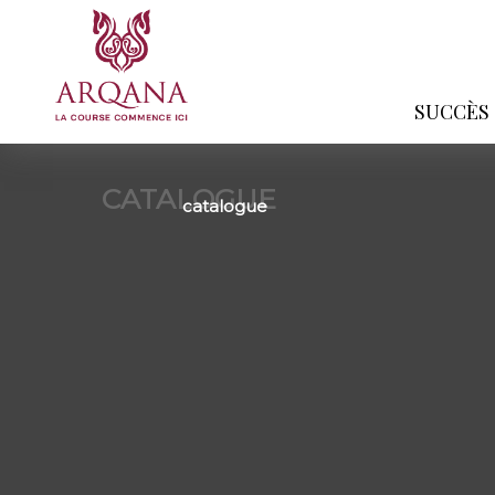
SUCCÈS
CATALOGUE
catalogue