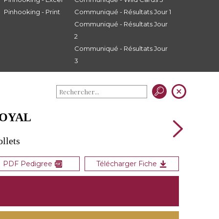
Pinhooking - Print
Communiqué - Résultats Jour 1
Communiqué - Résultats Jour
2
Communiqué - Résultats Jour
3
ROYAL
ollets
PDF Pedigree
Télécharger Fiche