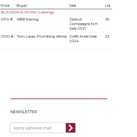
Price
Buyer
Sale
Lot
of BLACKJACK ROYAL's siblings
3.000 €
NBB Racing
Osarus
39
Compiegne N.H.
Sale 2021
2.000 €
Tom Lacey Plumbing World
Goffs Arkle Sale
22
2024
NEWSLETTER