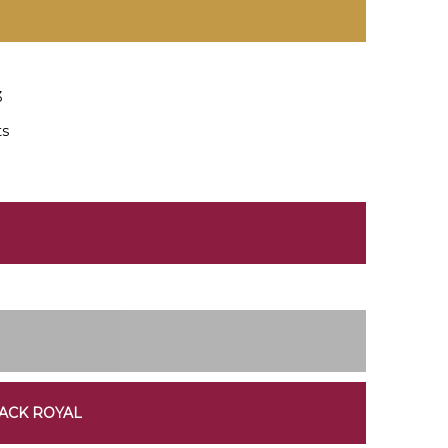
3
ts
JACK ROYAL