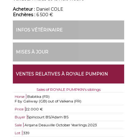
Acheteur :
Daniel COLE
Enchères :
6 500 €
INFOS VÉTÉRINAIRE
MISES À JOUR
VENTES RELATIVES À ROYALE PUMPKIN
Sales of ROYALE PUMPKIN's siblings
Horse
Babitka (FR)
F by Galiway (GB) out of Valkena (FR)
Price
22.000 €
Buyer
Spincourt BS/Adam BS
Sale
Arqana Deauville October Yearlings 2023
Lot
339