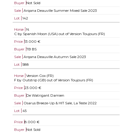
Buyer
Not Sold
Sale
Arqana Deauville Summer Mixed Sale 2023
Lot
142
Horse
N.
C by Spanish Moon (USA) out of Version Toujours (FR)
Price
13.000 €
Buyer
TB BS
Sale
Arqana Deauville Autumn Sale 2023
Lot
588
Horse
Version Cox (FR)
F by Outstrip (GB) out of Version Toujours (FR)
Price
23.000 €
Buyer
De Watrigant Damien
Sale
Osarus Breeze-Up & HIT Sale, La Teste 2022
Lot
45
Price
8.000 €
Buyer
Not Sold