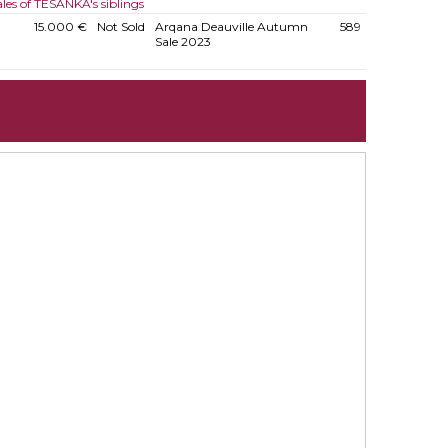
ales of TESANKA's siblings
15.000 €
Not Sold
Arqana Deauville Autumn
589
Sale 2023