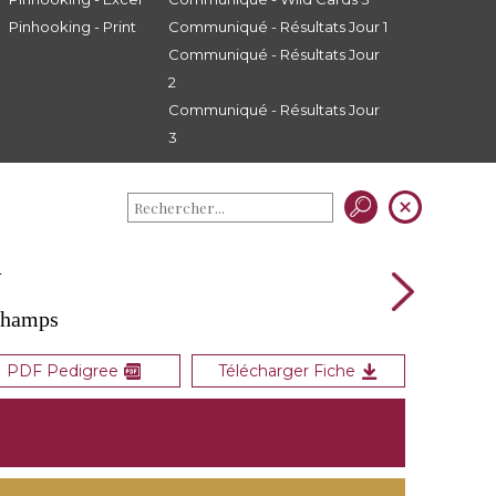
Pinhooking - Print
Communiqué - Résultats Jour 1
Communiqué - Résultats Jour
2
Communiqué - Résultats Jour
3
A
 Champs
PDF Pedigree
Télécharger Fiche