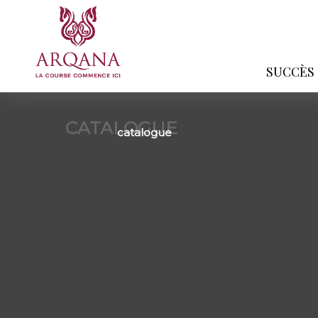
SUCCÈS
CATALOGUE
catalogue