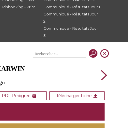
Pinhooking - Print
Communiqué - Résultats Jour 1
Communiqué - Résultats Jour
2
Communiqué - Résultats Jour
3
KARWIN
gu
PDF Pedigree
Télécharger Fiche