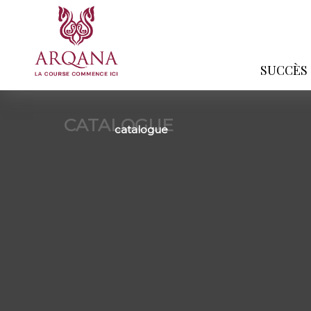
SUCCÈS
CATALOGUE
catalogue