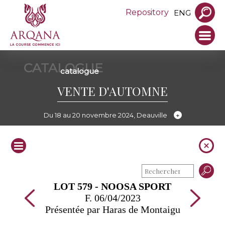
Repository
ENG
CATALOGUE
catalogue
VENTE D'AUTOMNE
Du 18 au 20 novembre 2024, Deauville
LOT 579 - NOOSA SPORT
F. 06/04/2023
Présentée par Haras de Montaigu