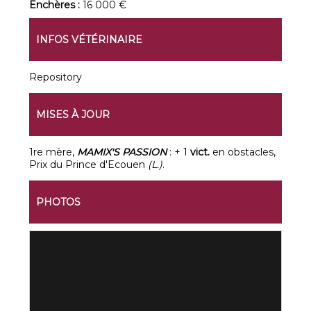
Enchères :
16 000 €
INFOS VÉTÉRINAIRE
Repository
MISES À JOUR
1re mère,
MAMIX'S PASSION
: + 1
vict.
en obstacles,
Prix du Prince d'Ecouen
(L.)
.
PHOTOS