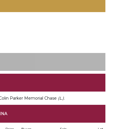
Colin Parker Memorial Chase
(L.)
.
INA
Price
Buyer
Sale
Lot