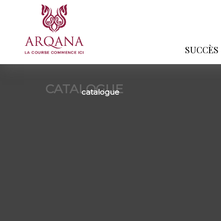
SUCCÈS
CATALOGUE
catalogue