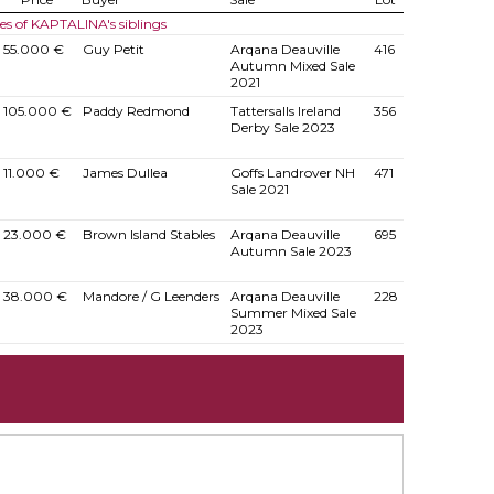
les of KAPTALINA's siblings
55.000 €
Guy Petit
Arqana Deauville
416
Autumn Mixed Sale
2021
105.000 €
Paddy Redmond
Tattersalls Ireland
356
Derby Sale 2023
11.000 €
James Dullea
Goffs Landrover NH
471
Sale 2021
23.000 €
Brown Island Stables
Arqana Deauville
695
Autumn Sale 2023
38.000 €
Mandore / G Leenders
Arqana Deauville
228
Summer Mixed Sale
2023