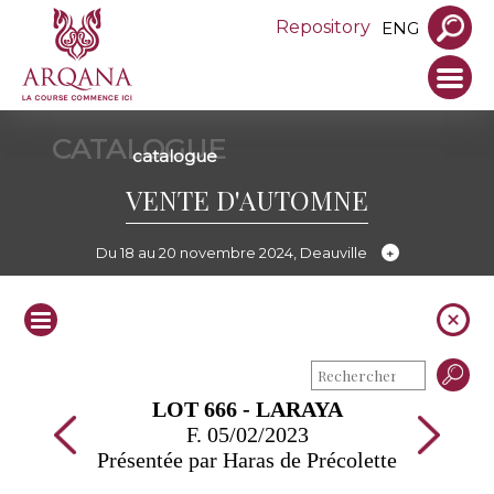
Repository
ENG
CATALOGUE
catalogue
VENTE D'AUTOMNE
Du 18 au 20 novembre 2024, Deauville
LOT 666 - LARAYA
F. 05/02/2023
Présentée par Haras de Précolette