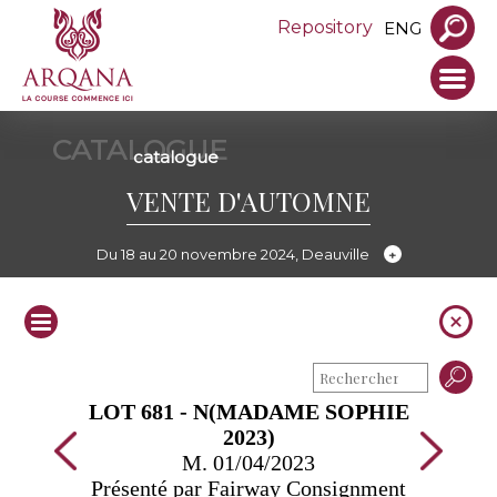
Repository
ENG
CATALOGUE
catalogue
VENTE D'AUTOMNE
Du 18 au 20 novembre 2024, Deauville
LOT 681 - N(MADAME SOPHIE
2023)
M. 01/04/2023
Présenté par Fairway Consignment