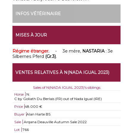
INFOS VÉTÉRINAIRE
MISES À JOUR
Régime étranger.
- 3e mère,
NASTARIA
: 3e
Silbernes Pferd
(Gr.3)
.
VENTES RELATIVES À N(NADA IGUAL 2023)
Sales of N(NADA IGUAL 2023)'s siblings
Horse
N.
C by Goliath Du Berlais (FR) out of Nada Igual (IRE)
Price
48.000 €
Buyer
Alan Harte BS
Sale
Arqana Deauville Autumn Sale 2022
Lot
766