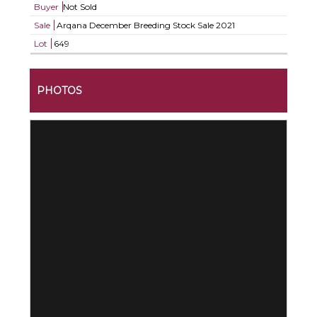
Buyer
Not Sold
Sale
Arqana December Breeding Stock Sale 2021
Lot
649
PHOTOS