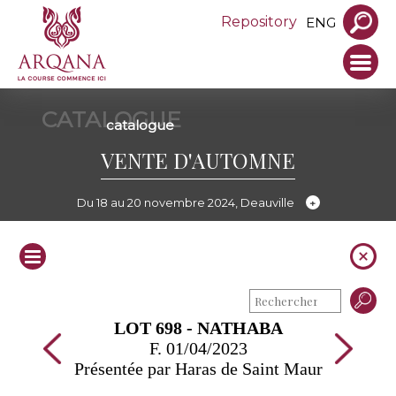
Repository
ENG
CATALOGUE
catalogue
VENTE D'AUTOMNE
Du 18 au 20 novembre 2024, Deauville
LOT 698 - NATHABA
F. 01/04/2023
Présentée par Haras de Saint Maur