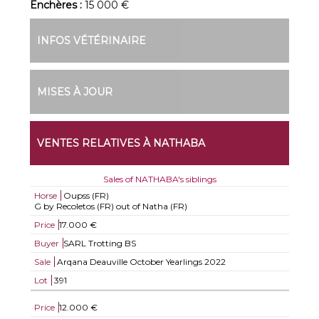
Enchères :
15 000 €
INFOS VÉTÉRINAIRE
MISES À JOUR
VENTES RELATIVES À NATHABA
Sales of NATHABA's siblings
Horse
Oupss (FR)
G by Recoletos (FR) out of Natha (FR)
Price
17.000 €
Buyer
SARL Trotting BS
Sale
Arqana Deauville October Yearlings 2022
Lot
391
Price
12.000 €