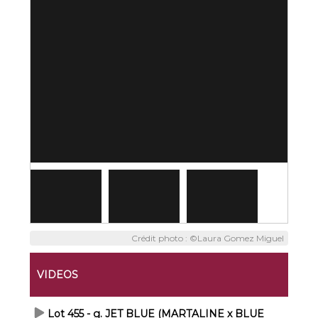
Crédit photo : ©Laura Gomez Miguel
VIDEOS
Lot 455 - g. JET BLUE (MARTALINE x BLUE