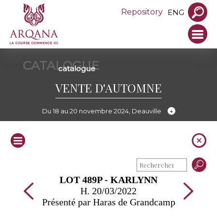
Repository
ENG
CATALOGUE
catalogue
VENTE D'AUTOMNE
Du 18 au 20 novembre 2024, Deauville
LOT 489P - KARLYNN
H. 20/03/2022
Présenté par Haras de Grandcamp