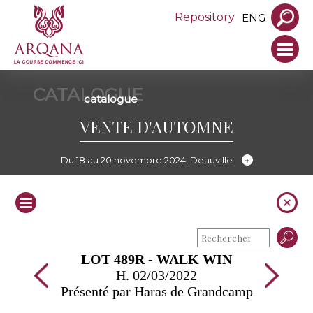
Repository
ENG
CATALOGUE
catalogue
VENTE D'AUTOMNE
Du 18 au 20 novembre 2024, Deauville
LOT 489R - WALK WIN
H. 02/03/2022
Présenté par Haras de Grandcamp