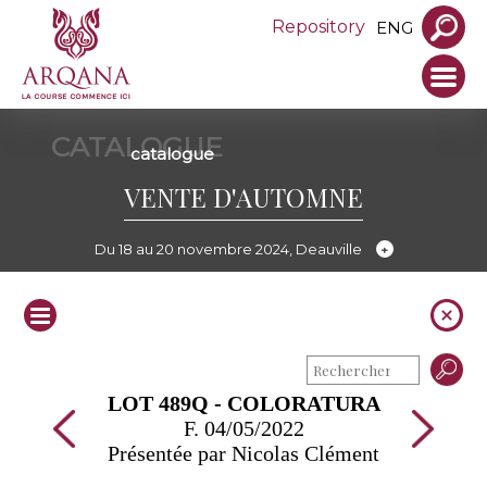
Repository
ENG
CATALOGUE
catalogue
VENTE D'AUTOMNE
Du 18 au 20 novembre 2024, Deauville
LOT 489Q - COLORATURA
F. 04/05/2022
Présentée par Nicolas Clément