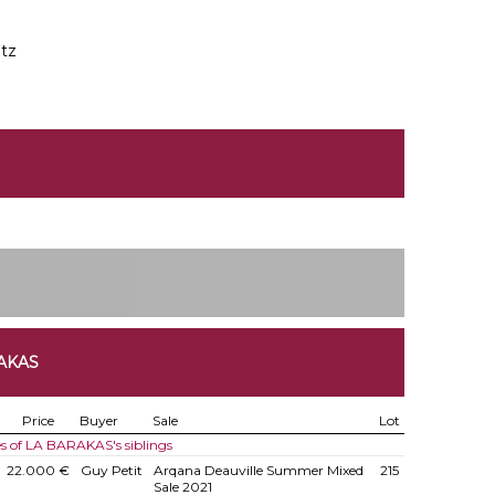
tz
AKAS
Price
Buyer
Sale
Lot
es of LA BARAKAS's siblings
22.000 €
Guy Petit
Arqana Deauville Summer Mixed
215
Sale 2021