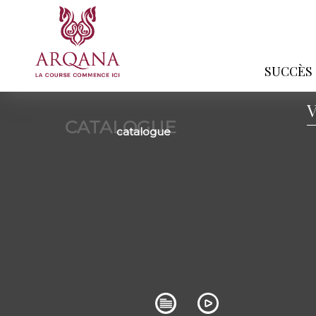
SUCCÈS
CATALOGUE
catalogue