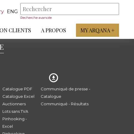
ry
ENG
Recherche avancée
ON CLIENTS
A PROPOS
MY ARQANA +
E
Catalogue PDF
Communiqué de presse -
Catalogue Excel
Catalogue
Auctionners
Communiqué - Résultats
Lots sans TVA
Pinhooking -
Excel
Pinhooking -