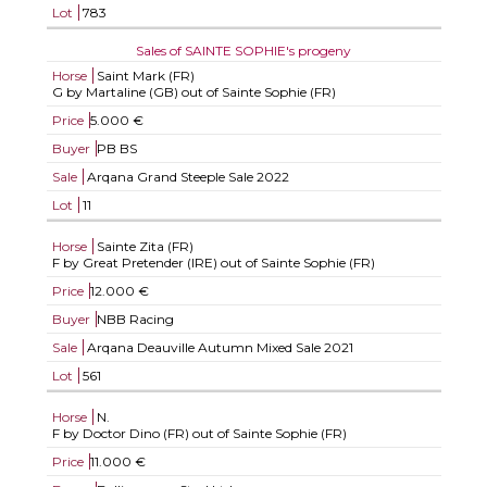
Lot
783
Sales of SAINTE SOPHIE's progeny
Horse
Saint Mark (FR)
G by Martaline (GB) out of Sainte Sophie (FR)
Price
5.000 €
Buyer
PB BS
Sale
Arqana Grand Steeple Sale 2022
Lot
11
Horse
Sainte Zita (FR)
F by Great Pretender (IRE) out of Sainte Sophie (FR)
Price
12.000 €
Buyer
NBB Racing
Sale
Arqana Deauville Autumn Mixed Sale 2021
Lot
561
Horse
N.
F by Doctor Dino (FR) out of Sainte Sophie (FR)
Price
11.000 €