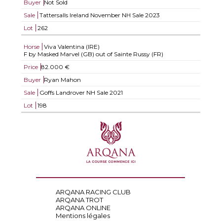
Buyer
Not Sold
Sale
Tattersalls Ireland November NH Sale 2023
Lot
262
Horse
Viva Valentina (IRE)
F by Masked Marvel (GB) out of Sainte Russy (FR)
Price
82.000 €
Buyer
Ryan Mahon
Sale
Goffs Landrover NH Sale 2021
Lot
198
ARQANA RACING CLUB
ARQANA TROT
ARQANA ONLINE
Mentions légales