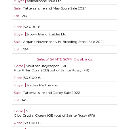
Buyer
Ballinaroone Stud Ltd
Sale
Tattersalls Ireland May Store Sale 2024
Lot
214
Price
32.000 €
Buyer
Brown Island Stables Ltd
Sale
Arqana November N.H. Breeding Stock Sale 2021
Lot
784
Sales of SAINTE SOPHIE's siblings
Horse
Mouthshuteyesopen (IRE)
F by Pillar Coral (GB) out of Sainte Russy (FR)
Price
50.000 €
Buyer
Bradley Partnership
Sale
Tattersalls Ireland Derby Sale 2022
Lot
145
Horse
N.
C by Crystal Ocean (GB) out of Sainte Russy (FR)
Price
38.000 €