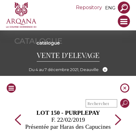
Repository
ENG
CATALOGUE
catalogue
VENTE D'ELEVAGE
Du 4 au 7 décembre 2021, Deauville
LOT 150 - PURPLEPAY
F. 22/02/2019
Présentée par Haras des Capucines