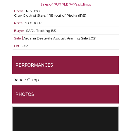
Sales of PURPLEPAY's siblings
Horse
N.
2020
C by Cloth of Stars (IRE) out of Piedra (IRE)
Price
30.000 €
Buyer
SARL Trotting BS
Sale
Arqana Deauville August Yearling Sale 2021
Lot
252
PERFORMANCES
France Galop
PHOTOS