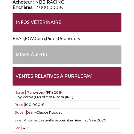
Acheteur :
NBB RACING
Enchères :
2 000 000 €
INFOS VÉTÉRINAIRE
EVA -,EGV,Cem,Piro -,Repository
MISES À JOUR
VENTES RELATIVES À PURPLEPAY
Horse
Purplepay (FR)
2019
F by Zarak (FR) out of Piedra (IRE)
Price
100.000 €
Buyer
Jean-Claude Rouget
Sale
Arqana Deauville September Yearling Sale 2020
Lot
433