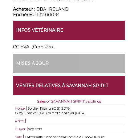
Acheteur :
BBA IRELAND
Enchères :
172 000 €
INFOS VÉTÉRINAIRE
CG,EVA -,Cem,Piro -
MISES À JOUR
VENTES RELATIVES À SAVANNAH SPIRIT
Sales of SAVANNAH SPIRIT's siblings
Horse
Soldier Rising (GB)
2018
G by Frankel (GB) out of Sahrawi (GER)
Price
Buyer
Not Sold
Sale
Tattersalls October Yearling Sale (Book 1) 2019