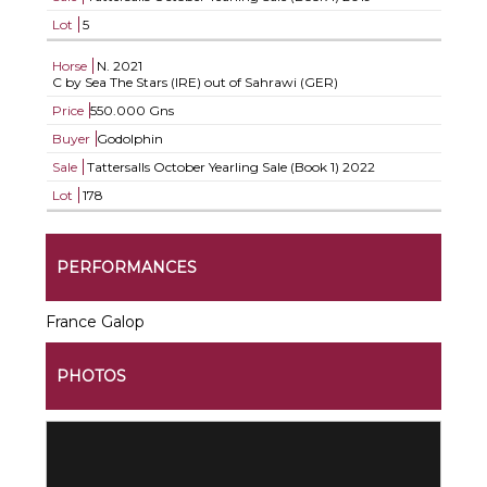
Lot
5
Horse
N.
2021
C by Sea The Stars (IRE) out of Sahrawi (GER)
Price
550.000 Gns
Buyer
Godolphin
Sale
Tattersalls October Yearling Sale (Book 1) 2022
Lot
178
PERFORMANCES
France Galop
PHOTOS